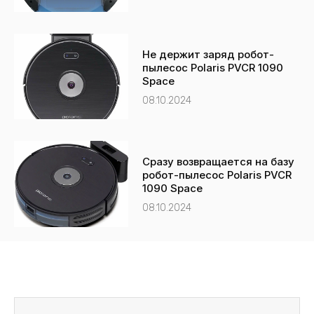
Не держит заряд робот-
пылесос Polaris PVCR 1090
Space
08.10.2024
Сразу возвращается на базу
робот-пылесос Polaris PVCR
1090 Space
08.10.2024
Пред
След