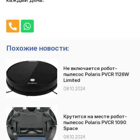
P
W
h
h
o
a
n
t
Похожие новости:
e
s
-
a
Не включается робот-
a
p
пылесос Polaris PVCR 1126W
l
p
Limited
t
08.10.2024
Крутится на месте робот-
пылесос Polaris PVCR 1090
Space
08.10.2024