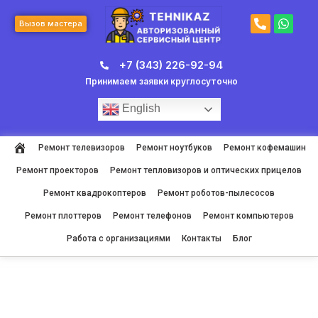
Перейти
P
W
к
Вызов мастера
h
h
содержимому
o
a
n
t
+7 (343) 226-92-94
e
s
-
a
Принимаем заявки круглосуточно
a
p
l
p
English
t
Ремонт телевизоров
Ремонт ноутбуков
Ремонт кофемашин
Ремонт проекторов
Ремонт тепловизоров и оптических прицелов
Ремонт квадрокоптеров
Ремонт роботов-пылесосов
Ремонт плоттеров
Ремонт телефонов
Ремонт компьютеров
Работа с организациями
Контакты
Блог