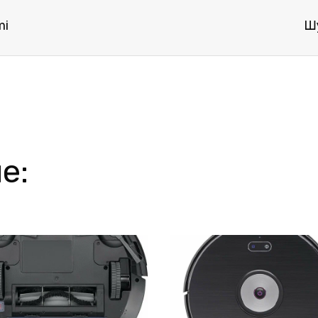
mi
Шу
е: