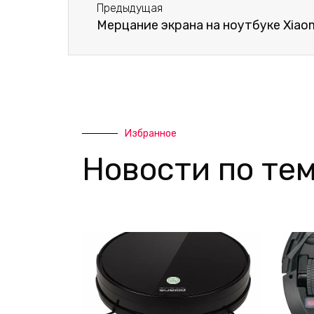
Предыдущая
l
p
Мерцание экрана на ноутбуке Xiao
t
Избранное
Новости по тем