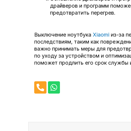
драйверов и программ поможе
предотвратить перегрев.
Выключение ноутбука
Xiaomi
из-за п
последствиям, таким как поврежден
важно принимать меры для предотв
по уходу за устройством и оптимиза
поможет продлить его срок службы 
P
W
h
h
o
a
n
t
e
s
-
a
Пред
a
p