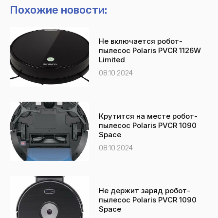
n
t
Похожие новости:
e
s
-
a
Не включается робот-
a
p
пылесос Polaris PVCR 1126W
l
p
Limited
t
08.10.2024
Крутится на месте робот-
пылесос Polaris PVCR 1090
Space
08.10.2024
Не держит заряд робот-
пылесос Polaris PVCR 1090
Space