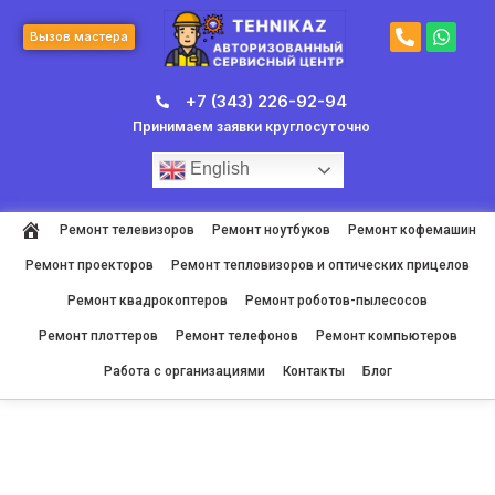
Перейти
P
W
к
Вызов мастера
h
h
содержимому
o
a
n
t
+7 (343) 226-92-94
e
s
-
a
Принимаем заявки круглосуточно
a
p
l
p
English
t
Ремонт телевизоров
Ремонт ноутбуков
Ремонт кофемашин
Ремонт проекторов
Ремонт тепловизоров и оптических прицелов
Ремонт квадрокоптеров
Ремонт роботов-пылесосов
Ремонт плоттеров
Ремонт телефонов
Ремонт компьютеров
Работа с организациями
Контакты
Блог