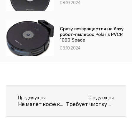
08.10.2024
Сразу возвращается на базу
робот-пылесос Polaris PVCR
1090 Space
08.10.2024
Пред
След
Предыдущая
Следующая
Не мелет кофе кофемашина DeLonghi ECAM 610.74.MB
Требует чистку кофемашина DeLonghi ECAM 610.74.MB