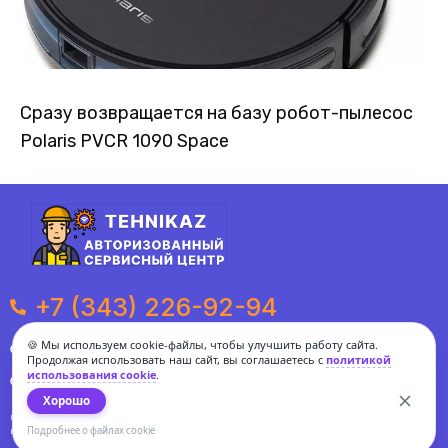
Сразу возвращается на базу робот-пылесос
Polaris PVCR 1090 Space
+7 (343) 226-92-94
🍪 Мы используем cookie-файлы, чтобы улучшить работу сайта.
Будние дни c 10:00 до 20:00
Продолжая использовать наш сайт, вы соглашаетесь с
политикой
использования cookie
.
Выходные и праздники с 11:00 до 19:00
Хорошо
Политика обработки персональных данных и cookies
Подробнее о файлах cookie
Вся информация, представленная на сайте не является публичной офертой